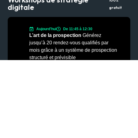
100%
digitale
gratuit
Aujourd'hui
De 11:45 à 12:30
L’art de la prospection
Générez
jusqu’à 20 rendez-vous qualifiés par
mois grâce à un système de prospection
structuré et prévisible
S’inscrire au Workshop
Nos services