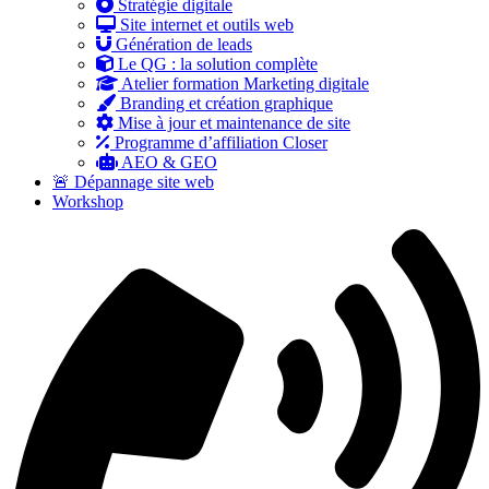
Stratégie digitale
Site internet et outils web
Génération de leads
Le QG : la solution complète
Atelier formation Marketing digitale
Branding et création graphique
Mise à jour et maintenance de site
Programme d’affiliation Closer
AEO & GEO
🚨 Dépannage site web
Workshop