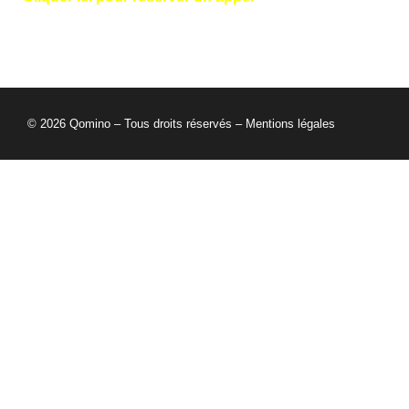
ou scannez le QR code ci dessous
© 2026 Qomino – Tous droits réservés –
Mentions légales