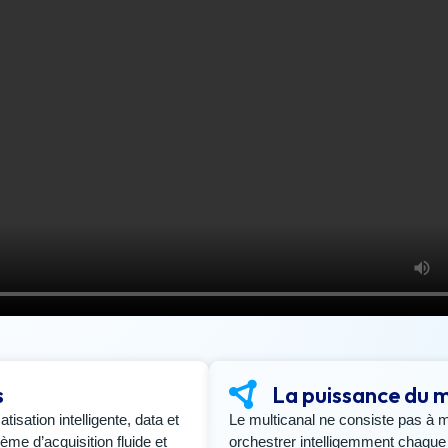
s
La puissance du m
sation intelligente, data et
Le multicanal ne consiste pas à m
ème d’acquisition fluide et
orchestrer intelligemment chaque 