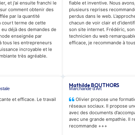
r, et j’ai ensuite franchi le
fiable et inventive. Nous avons
e sur comment obtenir des
plusieurs reprises recommandé
ffée par la quantité
perdus dans le web. L’approche
 à court terme de cette
chacun de voir clair et d’identif
’ai eu déjà des demandes de
son site internet. Frédéric, son
éthode enseignée par
technicien du web remarquabl
à tous les entrepreneurs
efficace, je recommande à tous
uissance incroyable et le
biante très agréable.
Mathilde BOUTHORS
stale
Marchande d’Art
nte et efficace. Le travail
Olivier propose une formatio
réseaux sociaux. Il propose une
avec des documents d’accompag
avec une grande empathie. Il r
recommande +++