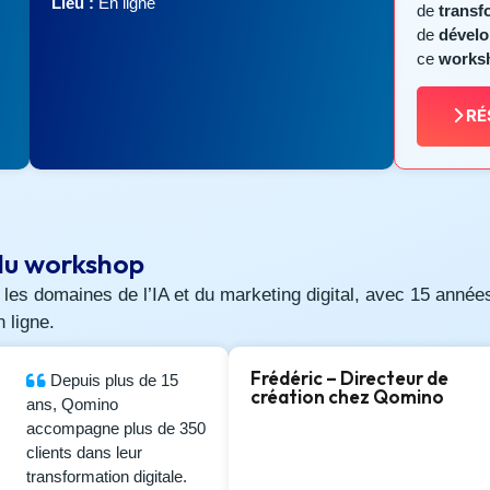
Lieu :
En ligne
de
transf
de
dévelo
ce
worksh
.
RÉ
du workshop
 les domaines de l’IA et du marketing digital, avec 15 année
n ligne.
Frédéric – Directeur de
Depuis plus de 15
création chez Qomino
ans, Qomino
accompagne plus de 350
clients dans leur
transformation digitale.