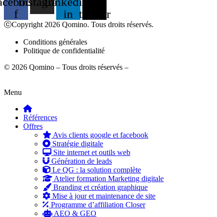
acebook-
Instagram
Linkedin-
X-
f
in
twitter
ⓒCopyright 2026 Qomino. Tous droits réservés.
Conditions générales
Politique de confidentialité
© 2026 Qomino – Tous droits réservés –
Mentions légales
Menu
Références
Offres
Avis clients google et facebook
Stratégie digitale
Site internet et outils web
Génération de leads
Le QG : la solution complète
Atelier formation Marketing digitale
Branding et création graphique
Mise à jour et maintenance de site
Programme d’affiliation Closer
AEO & GEO