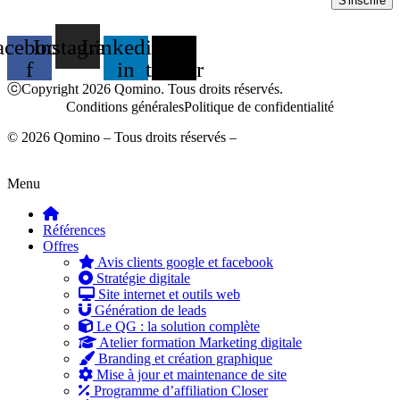
acebook-
Instagram
Linkedin-
X-
f
in
twitter
ⓒCopyright 2026 Qomino. Tous droits réservés.
Conditions générales
Politique de confidentialité
© 2026 Qomino – Tous droits réservés –
Mentions légales
Menu
Références
Offres
Avis clients google et facebook
Stratégie digitale
Site internet et outils web
Génération de leads
Le QG : la solution complète
Atelier formation Marketing digitale
Branding et création graphique
Mise à jour et maintenance de site
Programme d’affiliation Closer