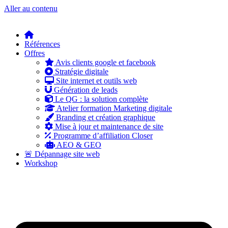
Aller au contenu
Références
Offres
Avis clients google et facebook
Stratégie digitale
Site internet et outils web
Génération de leads
Le QG : la solution complète
Atelier formation Marketing digitale
Branding et création graphique
Mise à jour et maintenance de site
Programme d’affiliation Closer
AEO & GEO
🚨 Dépannage site web
Workshop