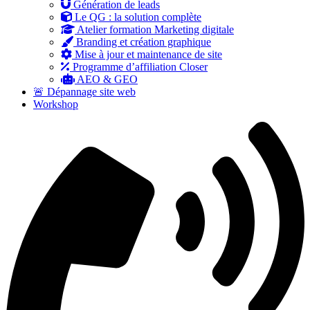
Génération de leads
Le QG : la solution complète
Atelier formation Marketing digitale
Branding et création graphique
Mise à jour et maintenance de site
Programme d’affiliation Closer
AEO & GEO
🚨 Dépannage site web
Workshop