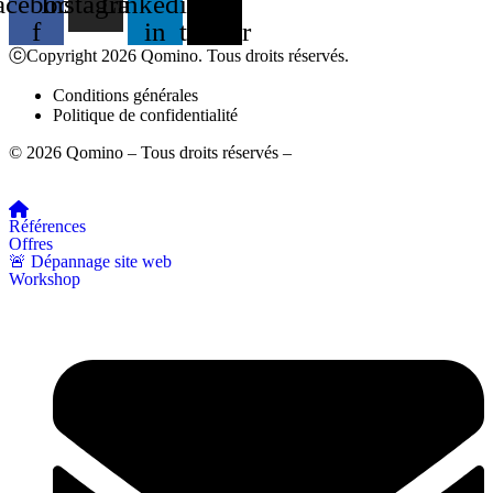
acebook-
Instagram
Linkedin-
X-
f
in
twitter
ⓒCopyright 2026 Qomino. Tous droits réservés.
Conditions générales
Politique de confidentialité
© 2026 Qomino – Tous droits réservés –
Mentions légales
Références
Offres
🚨 Dépannage site web
Workshop