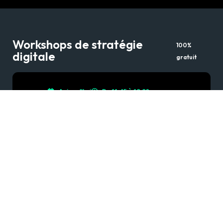
Workshops de stratégie
100%
digitale
gratuit
Aujourd'hui
De 11:45 à 12:30
L’art de la prospection
Générez
jusqu’à 20 rendez-vous qualifiés par
mois grâce à un système de prospection
structuré et prévisible
S’inscrire au Workshop