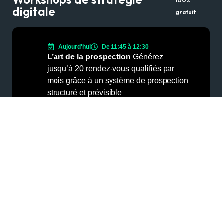
100%
digitale
gratuit
Aujourd'hui
De 11:45 à 12:30
L’art de la prospection
Générez
jusqu’à 20 rendez-vous qualifiés par
mois grâce à un système de prospection
structuré et prévisible
S’inscrire au Workshop
Nos services