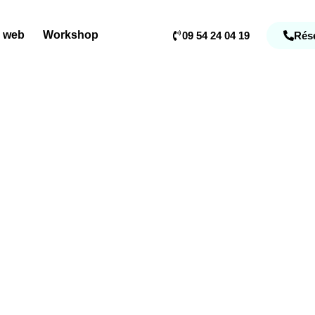
e web
Workshop
09 54 24 04 19
Rése