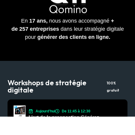
En
17 ans,
nous avons accompagné
+
de
257
entreprises
dans leur stratégie digitale
pour
générer des clients en ligne.
Workshops de stratégie
100%
digitale
gratuit
Aujourd'hui
De 11:45 à 12:30
L’art de la prospection
Générez
jusqu’à 20 rendez-vous qualifiés par
mois grâce à un système de prospection