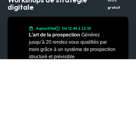
100%
digitale
gratuit
Aujourd'hui
De 11:45 à 12:30
L’art de la prospection
Générez
jusqu’à 20 rendez-vous qualifiés par
mois grâce à un système de prospection
structuré et prévisible
S’inscrire au Workshop
Nos services