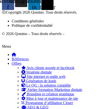
acebook-
Instagram
Linkedin-
X-
f
in
twitter
ⓒCopyright 2026 Qomino. Tous droits réservés.
Conditions générales
Politique de confidentialité
© 2026 Qomino – Tous droits réservés –
Mentions légales
Menu
Références
Offres
Avis clients google et facebook
Stratégie digitale
Site internet et outils web
Génération de leads
Le QG : la solution complète
Atelier formation Marketing digitale
Branding et création graphique
Mise à jour et maintenance de site
Programme d’affiliation Closer
AEO & GEO