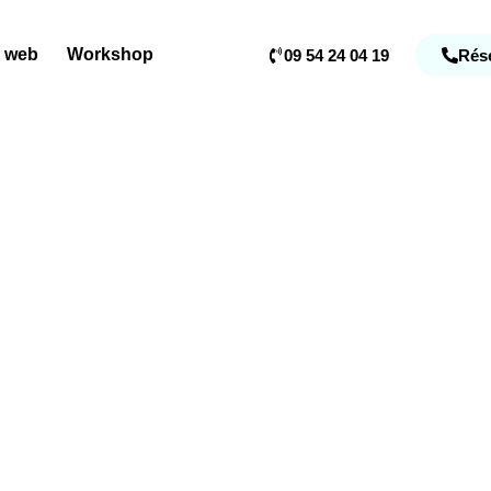
e web
Workshop
09 54 24 04 19
Rése