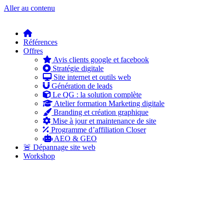
Aller au contenu
Références
Offres
Avis clients google et facebook
Stratégie digitale
Site internet et outils web
Génération de leads
Le QG : la solution complète
Atelier formation Marketing digitale
Branding et création graphique
Mise à jour et maintenance de site
Programme d’affiliation Closer
AEO & GEO
🚨 Dépannage site web
Workshop