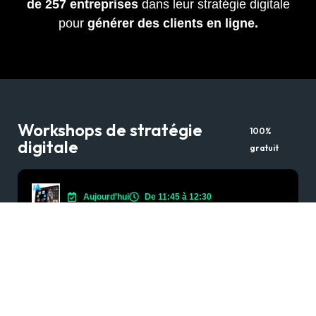
de
257
entreprises
dans leur stratégie digitale
pour
générer des clients en ligne.
Workshops de stratégie
100%
digitale
gratuit
Aujourd'hui
De 11:45 à 12:30
L’art de la prospection
Générez
jusqu’à 20 rendez-vous qualifiés par
mois grâce à un système de prospection
structuré et prévisible
S’inscrire au Workshop