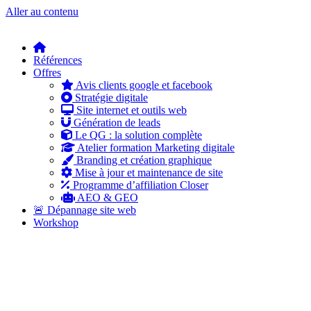
Aller au contenu
Références
Offres
Avis clients google et facebook
Stratégie digitale
Site internet et outils web
Génération de leads
Le QG : la solution complète
Atelier formation Marketing digitale
Branding et création graphique
Mise à jour et maintenance de site
Programme d’affiliation Closer
AEO & GEO
🚨 Dépannage site web
Workshop