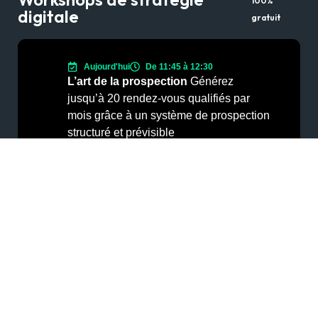
100%
digitale
gratuit
Aujourd'hui
De 11:45 à 12:30
L’art de la prospection
Générez
jusqu’à 20 rendez-vous qualifiés par
mois grâce à un système de prospection
structuré et prévisible
S’inscrire au Workshop
Nos services