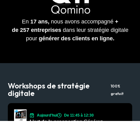
En
17 ans,
nous avons accompagné
+
de
257
entreprises
dans leur stratégie digitale
pour
générer des clients en ligne.
Workshops de stratégie
100%
digitale
gratuit
Aujourd'hui
De 11:45 à 12:30
L’art de la prospection
Générez
jusqu’à 20 rendez-vous qualifiés par
mois grâce à un système de prospection