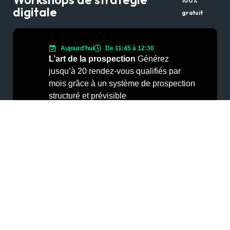
100%
digitale
gratuit
Aujourd'hui
De 11:45 à 12:30
L’art de la prospection
Générez
jusqu’à 20 rendez-vous qualifiés par
mois grâce à un système de prospection
structuré et prévisible
S’inscrire au Workshop
Nos services