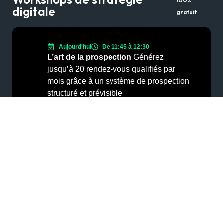
100%
digitale
gratuit
Aujourd'hui
De 11:45 à 12:30
L’art de la prospection
Générez
jusqu’à 20 rendez-vous qualifiés par
mois grâce à un système de prospection
structuré et prévisible
S’inscrire au Workshop
Nos services