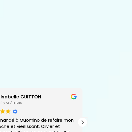
Isabelle GUITTON
Christoph
il y a 7 mois
il y a 1 anné
emandé à Quomino de refaire mon
La semaine dernièr
che et vieillissant. Olivier et
Challenge Qomino