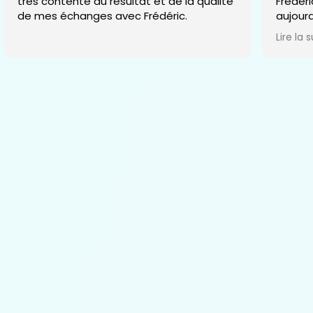
très contente du résultat et de la qualité
Frédéri
de mes échanges avec Frédéric.
aujourd
ressem
Lire la s