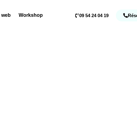
e web
Workshop
09 54 24 04 19
Rése