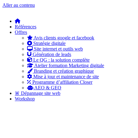
Aller au contenu
Références
Offres
Avis clients google et facebook
Stratégie digitale
Site internet et outils web
Génération de leads
Le QG : la solution complète
Atelier formation Marketing digitale
Branding et création graphique
Mise à jour et maintenance de site
Programme d’affiliation Closer
AEO & GEO
🚨 Dépannage site web
Workshop