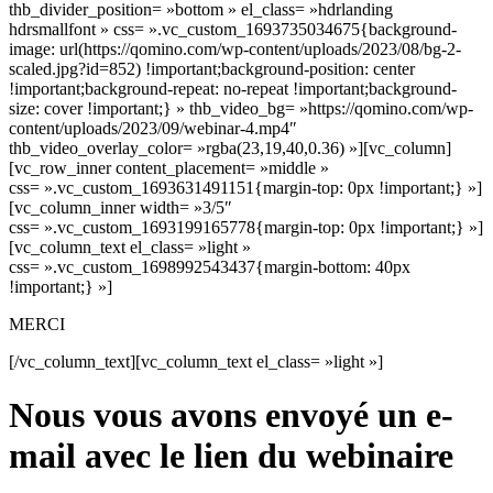
thb_divider_position= »bottom » el_class= »hdrlanding
hdrsmallfont » css= ».vc_custom_1693735034675{background-
image: url(https://qomino.com/wp-content/uploads/2023/08/bg-2-
scaled.jpg?id=852) !important;background-position: center
!important;background-repeat: no-repeat !important;background-
size: cover !important;} » thb_video_bg= »https://qomino.com/wp-
content/uploads/2023/09/webinar-4.mp4″
thb_video_overlay_color= »rgba(23,19,40,0.36) »][vc_column]
[vc_row_inner content_placement= »middle »
css= ».vc_custom_1693631491151{margin-top: 0px !important;} »]
[vc_column_inner width= »3/5″
css= ».vc_custom_1693199165778{margin-top: 0px !important;} »]
[vc_column_text el_class= »light »
css= ».vc_custom_1698992543437{margin-bottom: 40px
!important;} »]
MERCI
[/vc_column_text][vc_column_text el_class= »light »]
Nous vous avons envoyé un e-
mail avec le lien du webinaire