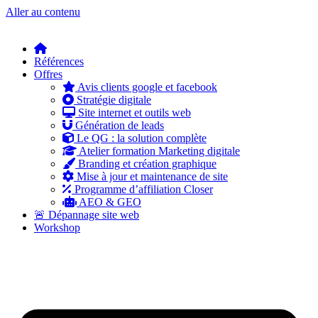
Aller au contenu
Références
Offres
Avis clients google et facebook
Stratégie digitale
Site internet et outils web
Génération de leads
Le QG : la solution complète
Atelier formation Marketing digitale
Branding et création graphique
Mise à jour et maintenance de site
Programme d’affiliation Closer
AEO & GEO
🚨 Dépannage site web
Workshop