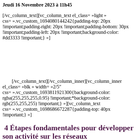
Jeudi 16 Novembre 2023 à 11h45
[/vc_column_text][vc_column_text el_class= »light »
css= ».vc_custom_1694080144242{padding-top: 20px
!important;padding-right: 20px !important;padding-bottom: 30px
!important;padding-left: 20px !important;background-color:
#dd3333 !important;} »]
Vous n’avez pas reçu l’email ?
•
Vérifier dans les Spams
/ Courriers indésirables
•
Sur Gmail,
vérifier les onglets « Promotions » ou « Notifications
»
•
Toujours pas reçu ?
récupérez le lien du webinar sur cette
page
[/vc_column_text][/vc_column_inner][vc_column_inner
el_class= »blk » width= »2/5″
css= ».vc_custom_1693811921300{background-color:
rgba(255,255,255,0.95) !important;*background-color:
rgb(255,255,255) !important;} »][vc_column_text
css= ».vc_custom_1698686672287{padding-top: 40px
!important;} »]
4 Étapes
fondamentales pour développer
son activité sur les réseaux