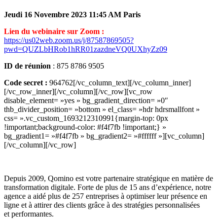
Jeudi 16 Novembre 2023 11:45 AM Paris
Lien du webinaire sur Zoom :
https://us02web.zoom.us/j/87587869505?
pwd=QUZLbHRob1hRR01zazdneVQ0UXhyZz09
ID de réunion
: 875 8786 9505
Code secret :
964762[/vc_column_text][/vc_column_inner]
[/vc_row_inner][/vc_column][/vc_row][vc_row
disable_element= »yes » bg_gradient_direction= »0″
thb_divider_position= »bottom » el_class= »hdr hdrsmallfont »
css= ».vc_custom_1693212310991{margin-top: 0px
!important;background-color: #f4f7fb !important;} »
bg_gradient1= »#f4f7fb » bg_gradient2= »#ffffff »][vc_column]
[/vc_column][/vc_row]
Depuis 2009, Qomino est votre partenaire stratégique en matière de
transformation digitale. Forte de plus de 15 ans d’expérience, notre
agence a aidé plus de 257 entreprises à optimiser leur présence en
ligne et à attirer des clients grâce à des stratégies personnalisées
et performantes.