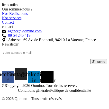
liens utiles
Qui sommes-nous ?
Nos Réalisations
Nos services
Contact
contact
agence@qomino.com
09 54 240 419
Adresse : 69 Av. de Bonneuil, 94210 La Varenne, France
Newsletter
acebook-
Instagram
Linkedin-
X-
f
in
twitter
ⓒCopyright 2026 Qomino. Tous droits réservés.
Conditions générales
Politique de confidentialité
© 2026 Qomino – Tous droits réservés –
Mentions légales