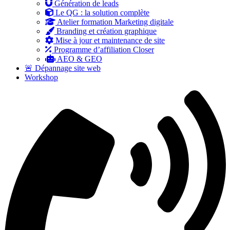
Génération de leads
Le QG : la solution complète
Atelier formation Marketing digitale
Branding et création graphique
Mise à jour et maintenance de site
Programme d’affiliation Closer
AEO & GEO
🚨 Dépannage site web
Workshop