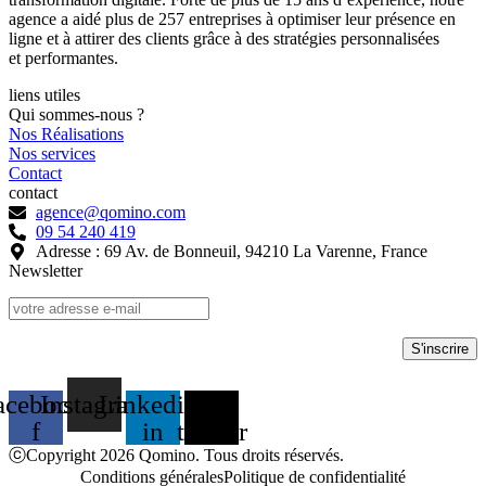
agence a aidé plus de 257 entreprises à optimiser leur présence en
ligne et à attirer des clients grâce à des stratégies personnalisées
et performantes.
liens utiles
Qui sommes-nous ?
Nos Réalisations
Nos services
Contact
contact
agence@qomino.com
09 54 240 419
Adresse : 69 Av. de Bonneuil, 94210 La Varenne, France
Newsletter
acebook-
Instagram
Linkedin-
X-
f
in
twitter
ⓒCopyright 2026 Qomino. Tous droits réservés.
Conditions générales
Politique de confidentialité