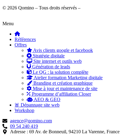
© 2026 Qomino – Tous droits réservés –
Mentions légales
Menu
Références
Offres
Avis clients google et facebook
Stratégie digitale
Site internet et outils web
Génération de leads
Le QG : la solution complète
Atelier formation Marketing digitale
Branding et création graphique
Mise à jour et maintenance de site
Programme d’affiliation Closer
AEO & GEO
🚨 Dépannage site web
Workshop
agence@qomino.com
09 54 240 419
Adresse : 69 Av. de Bonneuil, 94210 La Varenne, France